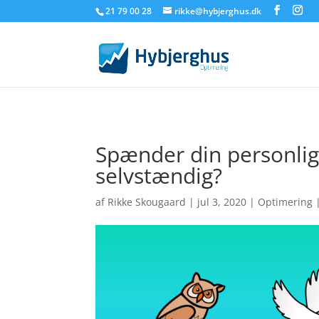
21 79 00 28
rikke@hybjerghus.dk
Spænder din personlig
selvstændig?
af
Rikke Skougaard
|
jul 3, 2020
|
Optimering