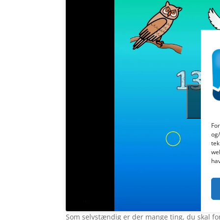
Klik 
cook
For
og/
tek
web
hav
Som selvstændig er der mange ting, du skal for