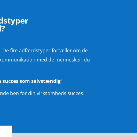
edstyper
d?
. De fire adfærdstyper fortæller om de
mal kommunikation med de mennesker, du
n succes som selvstændig
“.
pænde ben for din virksomheds succes.