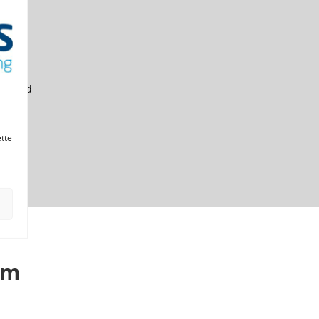
ksomhed
ette
em