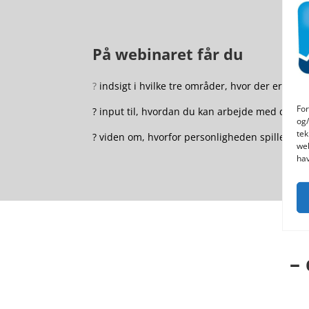
På webinaret får du
?
indsigt i hvilke tre områder, hvor der er st
For
? input til, hvordan du kan arbejde med din pe
og/
tek
? viden om, hvorfor personligheden spiller en r
web
hav
–