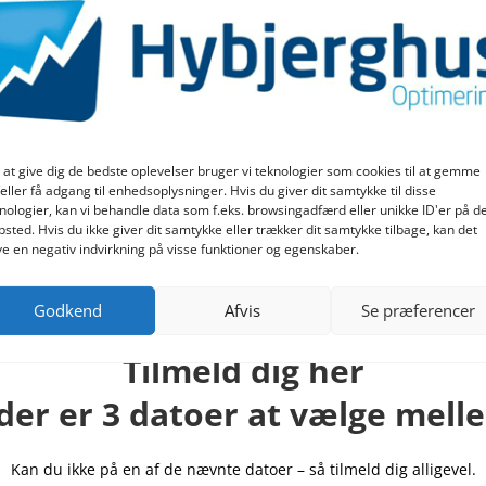
ørst sandsynlighed for, at din personlighed spænder ben for din vir
 at give dig de bedste oplevelser bruger vi teknologier som cookies til at gemme
rsonlighed i forhold til din virksomhed
eller få adgang til enhedsoplysninger. Hvis du giver dit samtykke til disse
nologier, kan vi behandle data som f.eks. browsingadfærd eller unikke ID'er på d
olle for alle succesfulde selvstændige
sted. Hvis du ikke giver dit samtykke eller trækker dit samtykke tilbage, kan det
e en negativ indvirkning på visse funktioner og egenskaber.
Godkend
Afvis
Se præferencer
Tilmeld dig her
 der er 3 datoer at vælge mell
Kan du ikke på en af de nævnte datoer – så tilmeld dig alligevel.