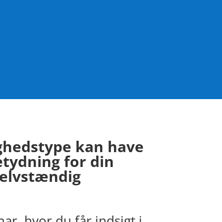
ghedstype kan have
tydning for din
selvstændig
nar, hvor du får indsigt i