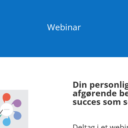
Webinar
Din personli
afgørende be
succes som 
Deltag i et webi