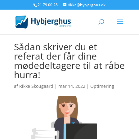
21 79 00 28
rikke@hybjerghus.dk
Sådan skriver du et
referat der får dine
mødedeltagere til at råbe
hurra!
af
Rikke Skougaard
|
mar 14, 2022
|
Optimering