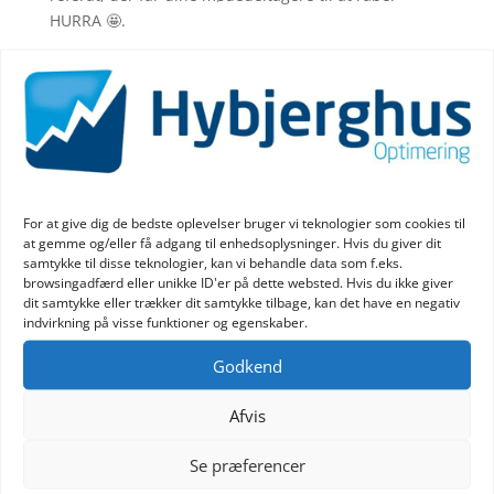
HURRA 🤩.
1. Referatets punkter skal matche dagsordenen
📇
For at få det optimale ud af referatet skal punkterne i
referatet matche punkterne i dagsordenen.
Ellers bliver det forvirrende for læseren at finde ud
For at give dig de bedste oplevelser bruger vi teknologier som cookies til
af, hvilke noter, der passer til hvilke dagsorden-
at gemme og/eller få adgang til enhedsoplysninger. Hvis du giver dit
punkter.
samtykke til disse teknologier, kan vi behandle data som f.eks.
browsingadfærd eller unikke ID'er på dette websted. Hvis du ikke giver
dit samtykke eller trækker dit samtykke tilbage, kan det have en negativ
indvirkning på visse funktioner og egenskaber.
2. Hvilken type referat drejer det sig om ✏
Referatet skal tydeligt beskrive, om det er et
Godkend
beslutningsreferat eller et mere beskrivende referat.
Afvis
Et beslutningsreferat indeholder kun, hvad der er
blevet besluttet på mødet, deadlines for opgaver og
Se præferencer
ansvarlig kontaktperson til opgaven.