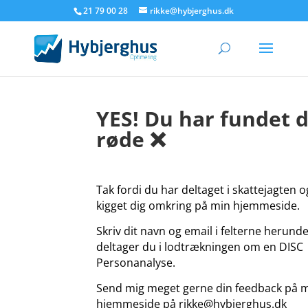
21 79 00 28
rikke@hybjerghus.dk
YES! Du har fundet 
røde ❌
Tak fordi du har deltaget i skattejagten o
kigget dig omkring på min hjemmeside.
Skriv dit navn og email i felterne herunde
deltager du i
lodtrækningen om en DISC
Personanalyse.
Send mig meget gerne din feedback på 
hjemmeside på rikke@hybjerghus.dk