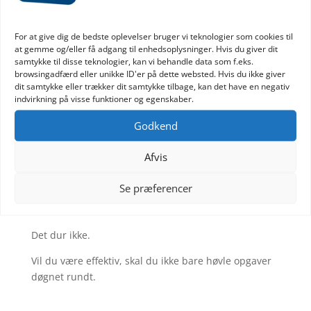
Barren er sat for højt
For at give dig de bedste oplevelser bruger vi teknologier som cookies til
at gemme og/eller få adgang til enhedsoplysninger. Hvis du giver dit
samtykke til disse teknologier, kan vi behandle data som f.eks.
Når jeg kaster et blik på deres opgavepanel og
browsingadfærd eller unikke ID'er på dette websted. Hvis du ikke giver
kalender, så ser jeg hurtigt, hvad årsagen er til, at de
dit samtykke eller trækker dit samtykke tilbage, kan det have en negativ
indvirkning på visse funktioner og egenskaber.
slet ikke er så effektive, som de drømmer om.
Godkend
De er ALT for ambitiøse. Og der er intet galt med at
være ambitiøs, men der er kun 24 timer i døgnet – og
Afvis
det er ikke meningen, at du skal arbejde i dem alle.
Det jeg ser er, at barren er sat for højt⚡.
Se præferencer
De vil nå ALT for meget – på ALT for LIDT tid.
Det dur ikke.
Vil du være effektiv, skal du ikke bare høvle opgaver
døgnet rundt.