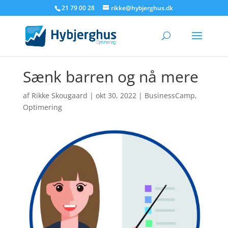
21 79 00 28
rikke@hybjerghus.dk
Sænk barren og nå mere
af
Rikke Skougaard
|
okt 30, 2022
|
BusinessCamp
,
Optimering