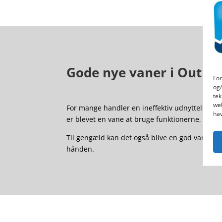
Gode nye vaner i Outlo
For
og/
tek
web
For mange handler en ineffektiv udnyttelse af Ou
hav
er blevet en vane at bruge funktionerne, som 
Til gengæld kan det også blive en god vane at 
hånden.