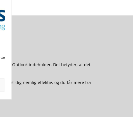
ette
tioner, Outlook indeholder. Det betyder, at det
et gør dig nemlig effektiv, og du får mere fra