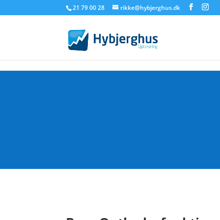
21 79 00 28
rikke@hybjerghus.dk