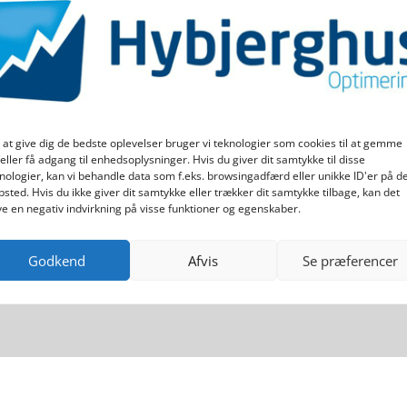
ok
 at give dig de bedste oplevelser bruger vi teknologier som cookies til at gemme
eller få adgang til enhedsoplysninger. Hvis du giver dit samtykke til disse
nologier, kan vi behandle data som f.eks. browsingadfærd eller unikke ID'er på d
sted. Hvis du ikke giver dit samtykke eller trækker dit samtykke tilbage, kan det
tlook om, at de ikke har haft tid til at sætte sig ind i de fine funk
e en negativ indvirkning på visse funktioner og egenskaber.
du gør nu.
lære – og benytte – de øvrige funktioner som programmet tilbyder. D
Godkend
Afvis
Se præferencer