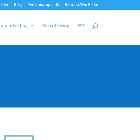
ikler
Blog
Persondatapolitik
Kontakt/Om Rikke
ionsudvikling
Rekruttering
ESG