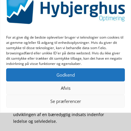
God ledelse ses på
bundlinjen
Mangeartede undersøgelser har konkludret det
For at give dig de bedste oplevelser bruger vi teknologier som cookies til
samme: God ledelse kan ses på bundlinjen. Det
at gemme og/eller få adgang til enhedsoplysninger. Hvis du giver dit
hænger sammen med, at når ledelsen er tydelig,
samtykke til disse teknologier, kan vi behandle data som f.eks.
inkludrende, kommunikativ, anerkendende og
browsingadfærd eller unikke ID'er på dette websted. Hvis du ikke giver
dit samtykke eller trækker dit samtykke tilbage, kan det have en negativ
rummelig, så trives medarbejderne.
indvirkning på visse funktioner og egenskaber.
Medarbejdere, der har det godt, præsterer bedre,
Godkend
har færre sygedage og er mindre tilbøjelige til at
skifte job. Alt sammen parametre, som vil kunne ses
Afvis
på bundlinjen.
Jeg har flere års erfaring indenfor ledelse og
Se præferencer
arbejdsmiljø. Jeg bistår gerne din virksomhed i
udviklingen af en bæredygtig indsats indenfor
ledelse og selvledelse.