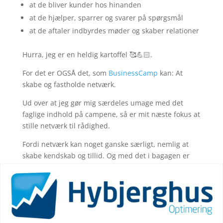
at de bliver kunder hos hinanden
at de hjælper, sparrer og svarer på spørgsmål
at de aftaler indbyrdes møder og skaber relationer
Hurra, jeg er en heldig kartoffel 🥰💪🏻.
For det er OGSÅ det, som
BusinessCamp
kan: At
skabe og fastholde netværk.
Ud over at jeg gør mig særdeles umage med det
faglige indhold på campene, så er mit næste fokus at
stille netværk til rådighed.
Fordi netværk kan noget ganske særligt, nemlig at
skabe kendskab og tillid. Og med det i bagagen er
det lettere at drive virksomhed.
Vil du også være en del af BusinessCamp
netværket?