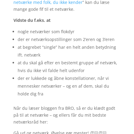
netværke med folk, du ikke kender
” kan du læse
mange gode fif til et netværke.
Vidste du f.eks. at
nogle netværker som flokdyr
der er netværksopstillinger som 2’eren og 3’eren
at begrebet “single” har en helt anden betydning
ift. netværk
at du skal gå efter en bestemt gruppe af netværk,
hvis du ikke vil falde helt udenfor
der er lukkede og åbne konstellationer, når vi
mennesker netværker – og en af dem, skal du
holde dig fra
Når du læser bloggen fra BRO, så er du klædt godt
på til at netværke – og ellers får du mit bedste
netværksråd her:
Gå ud og netværk. Øvelse gør mester! 👏🏻👏🏻