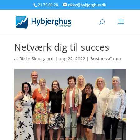
21 79 00 28
rikke@hybjerghus.dk
Netværk dig til succes
af
Rikke Skougaard
|
aug 22, 2022
|
BusinessCamp