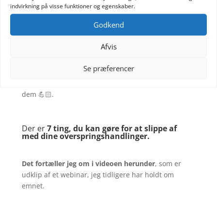
indvirkning på visse funktioner og egenskaber.
For at blive mere effektiv skal du have et overblik
Godkend
over dine overspringshandlinger. For måske er du
slet ikke bevidst om, hvor du faktisk overspringer.
Afvis
I dette skema, får du en oversigt, der hjælper dig til
at klarlægge dine overspringshandlinger
🥳
Se præferencer
Det er nemlig første step til at slippe af med
dem 💪🏻.
Der er
7 ting, du kan gøre for at slippe af
med dine overspringshandlinger.
Det fortæller jeg om i video
en herunder
, som er
udklip af et webinar, jeg tidligere har holdt om
emnet.