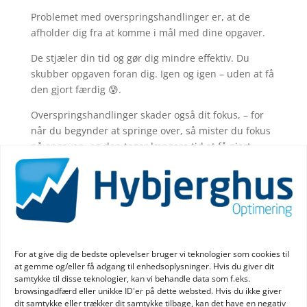
Problemet med overspringshandlinger er, at de
afholder dig fra at komme i mål med dine opgaver.
De stjæler din tid og gør dig mindre effektiv. Du
skubber opgaven foran dig. Igen og igen – uden at få
den gjort færdig 😰.
Overspringshandlinger skader også dit fokus, – for
når du begynder at springe over, så mister du fokus
på opgaven, og den tager længere tid at få gjort
færdig.
Så med andre ord kan overspringshandlinger
betyde, at du aldrig kommer i mål med dine ting 😒.
Av… ☠😫
For at give dig de bedste oplevelser bruger vi teknologier som cookies til
at gemme og/eller få adgang til enhedsoplysninger. Hvis du giver dit
Find dine overspringshandlinger og bliv mere
samtykke til disse teknologier, kan vi behandle data som f.eks.
effektiv 🌪
browsingadfærd eller unikke ID'er på dette websted. Hvis du ikke giver
dit samtykke eller trækker dit samtykke tilbage, kan det have en negativ