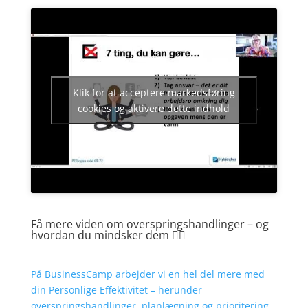
Klik for at acceptere markedsføring
cookies og aktivere dette indhold
Få mere viden om overspringshandlinger – og
hvordan du mindsker dem 👍🏻
På BusinessCamp arbejder vi en hel del mere med
din Personlige Effektivitet – herunder
overspringshandlinger, planlægning og prioritering.