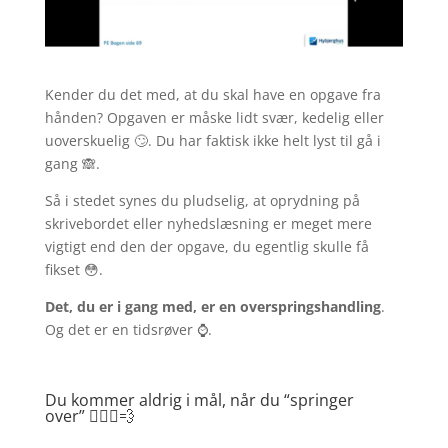
Kender du det med, at du skal have en opgave fra
hånden? Opgaven er måske lidt svær, kedelig eller
uoverskuelig 🙄. Du har faktisk ikke helt lyst til gå i
gang 🙈.
Så i stedet synes du pludselig, at oprydning på
skrivebordet eller nyhedslæsning er meget mere
vigtigt end den der opgave, du egentlig skulle få
fikset 😳.
Det, du er i gang med
, er en overspringshandling
.
Og det er en tidsrøver ⌚.
Du kommer aldrig i mål, når du “springer
over” 🏃🏼‍♀️💨