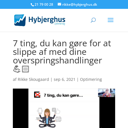
21 79 00 28
rikke@hybjerghus.dk
7 ting, du kan gøre for at
slippe af med dine
overspringshandlinger
💪🏻
af
Rikke Skougaard
|
sep 6, 2021
|
Optimering